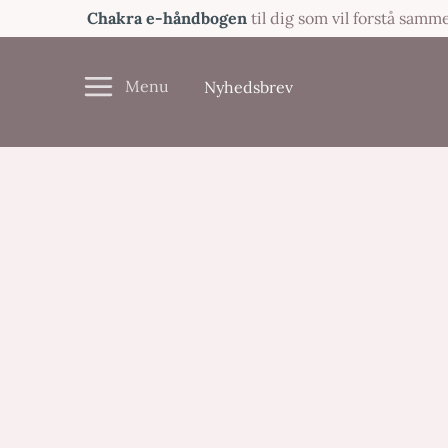
Gå
Chakra e-håndbogen
til dig som vil forstå sam
til
indholdet
Nyhedsbrev