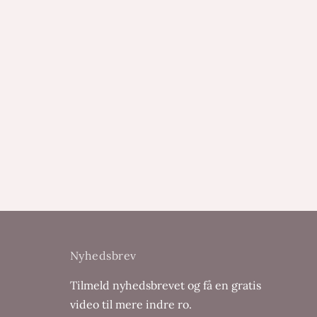
og tidligere hjertesorg
ndelser
jde
ghed
Nyhedsbrev
Tilmeld nyhedsbrevet og få en gratis
video til mere indre ro.