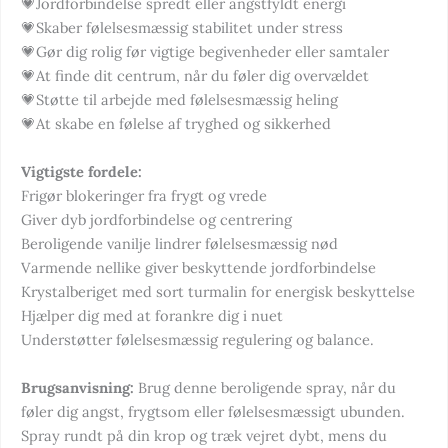
💗Jordforbindelse spredt eller angstfyldt energi
💗Skaber følelsesmæssig stabilitet under stress
💗Gør dig rolig før vigtige begivenheder eller samtaler
💗At finde dit centrum, når du føler dig overvældet
💗Støtte til arbejde med følelsesmæssig heling
💗At skabe en følelse af tryghed og sikkerhed
Vigtigste fordele:
Frigør blokeringer fra frygt og vrede
Giver dyb jordforbindelse og centrering
Beroligende vanilje lindrer følelsesmæssig nød
Varmende nellike giver beskyttende jordforbindelse
Krystalberiget med sort turmalin for energisk beskyttelse
Hjælper dig med at forankre dig i nuet
Understøtter følelsesmæssig regulering og balance.
Brugsanvisning:
Brug denne beroligende spray, når du
føler dig angst, frygtsom eller følelsesmæssigt ubunden.
Spray rundt på din krop og træk vejret dybt, mens du