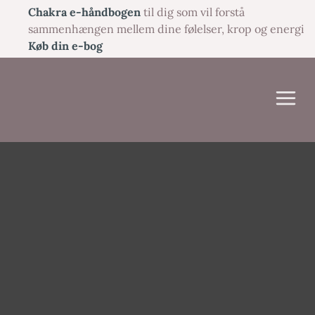
Gå
Chakra e-håndbogen
til dig som vil forstå
til
sammenhængen mellem dine følelser, krop og energi
indholdet
Køb din e-bog