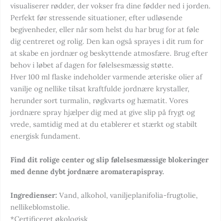
visualiserer rødder, der vokser fra dine fødder ned i jorden.
Perfekt før stressende situationer, efter udløsende
begivenheder, eller når som helst du har brug for at føle
dig centreret og rolig. Den kan også sprayes i dit rum for
at skabe en jordnær og beskyttende atmosfære. Brug efter
behov i løbet af dagen for følelsesmæssig støtte.
Hver 100 ml flaske indeholder varmende æteriske olier af
vanilje og nellike tilsat kraftfulde jordnære krystaller,
herunder sort turmalin, røgkvarts og hæmatit. Vores
jordnære spray hjælper dig med at give slip på frygt og
vrede, samtidig med at du etablerer et stærkt og stabilt
energisk fundament.
Find dit rolige center og slip følelsesmæssige blokeringer
med denne dybt jordnære aromaterapispray.
Ingredienser:
Vand, alkohol, vaniljeplanifolia-frugtolie,
nellikeblomstolie.
*Certificeret økologisk