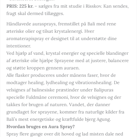
PRIS: 225 kr.
– sælges fra mit studie i Risskov. Kan sendes,
fragt skal dermed tillægges.
Håndlavede aurasprays, fremstillet på Bali med rene
æteriske olier og tilsat krystalenergi. Hver
aromaterapispray er designet til at understøtte dine
intentioner.
Ved hjælp af vand, krystal energier og specielle blandinger
af æteriske olie hjælpe Sprayene med at justere, balancere
og støtte kroppen gennem auraen.
Alle flasker produceres under månens faser, hvor de
modtager healing, lydhealing og vibrationshealing. De
velsignes af balinesiske præstinder under Balipuras
specielle Fuldmåne ceremoni, hvor de velsignes og der
takkes for brugen af naturen. Vandet, der danner
grundlaget for sprayene, kommer fra naturlige kilder fra
Bali’s mest energetiske og kræftfulde bjerg Agung.
Hvordan bruges en Aura Spray?
Spray flere gange over dit hoved og lad misten dale ned