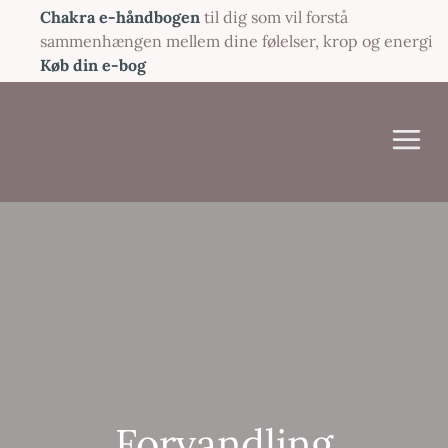
Gå
Chakra e-håndbogen
til dig som vil forstå
til
sammenhængen mellem dine følelser, krop og energi
indholdet
Køb din e-bog
Forvandling