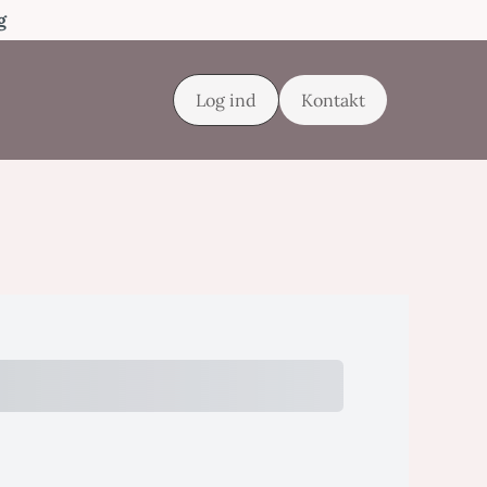
g
Log ind
Kontakt
e Today
Subtotal
Trial
Amount Due