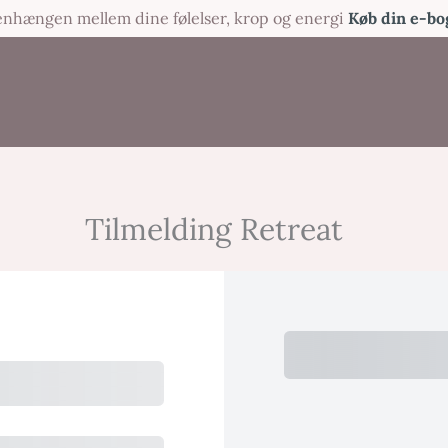
menhængen mellem dine følelser, krop og energi
Køb din e-bo
Tilmelding Retreat
I alt
Total Du