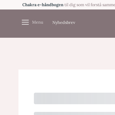
Gå
Chakra e-håndbogen
til dig som vil forstå sam
til
indholdet
Nyhedsbrev