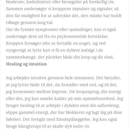
bindevæv, åndedrættet eller bevægelse på forskellig vis.
Sammen undersøger vi kroppens impulser og signaler, så
den får mulighed for at udtrykke det, den måske har holdt
tilbage gennem lang tid.
Har du fysiske symptomer eller spændinger, kan vi også
undersøge dem ud fra en psykosomatisk forståelse.
Kroppen forsøger ofte at fortælle os noget, og ved
nysgerrigt at lytte kan vi få en dybere indsigt i de
sammenhænge, der påvirker både din krop og dit sind.
Healing og intuition
Jeg arbejder intuitivt gennem hele sessionen. Det betyder,
at jeg lytter både til det, du fortæller med ord, og til det,
jeg fornemmer mellem linjerne. Dit kropssprog, din energi
eller det, jeg kan mærke kalder på min opmærksomhed. Jeg
bruger healing til at arbejde i dybden med din udfordring,
slippe gammel energi, der har blokkeret og lagt låg på dine
følelser. Det foregår med håndspålæggelse. Jeg kan også
bruge klangterapi til at skabe dyb indre ro.