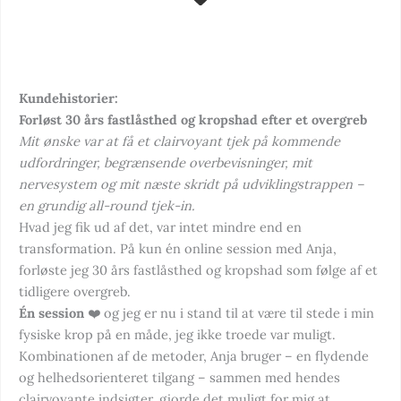
Kundehistorier:
Forløst 30 års fastlåsthed og kropshad efter et overgreb
Mit ønske var at få et clairvoyant tjek på kommende
udfordringer, begrænsende overbevisninger, mit
nervesystem og mit næste skridt på udviklingstrappen –
en grundig all-round tjek-in.
Hvad jeg fik ud af det, var intet mindre end en
transformation. På kun én online session med Anja,
forløste jeg 30 års fastlåsthed og kropshad som følge af et
tidligere overgreb.
Én session
❤️ og jeg er nu i stand til at være til stede i min
fysiske krop på en måde, jeg ikke troede var muligt.
Kombinationen af de metoder, Anja bruger – en flydende
og helhedsorienteret tilgang – sammen med hendes
clairvoyante indsigter, gjorde det muligt for mig at