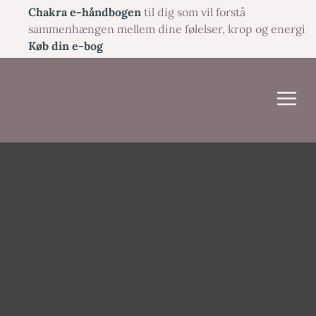
Gå
Chakra e-håndbogen
til dig som vil forstå
til
sammenhængen mellem dine følelser, krop og energi
indholdet
Køb din e-bog