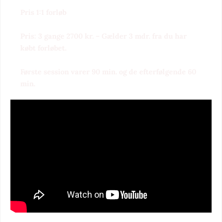
Pris 1:1 forløb
Pris: 3 gange 2700 kr. – Gælder 3 mdr. fra du har
købt forløbet.
Første session varer 90 min. og de efterfølgende 60
min.