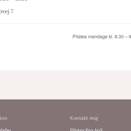
vej 7
Pilates mandage kl. 8.30 
ion
Kontakt mig
ddebo
Pilates Pro ApS