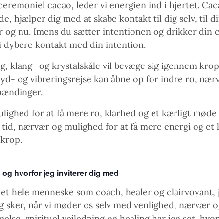
ceremoniel cacao, leder vi energien ind i hjertet. Cac
, hjælper dig med at skabe kontakt til dig selv, til d
er og nu. Imens du sætter intentionen og drikker din c
i dybere kontakt med din intention.
g, klang- og krystalskåle vil bevæge sig igennem kro
lyd- og vibreringsrejse kan åbne op for indre ro, nær
spændinger.
ulighed for at få mere ro, klarhed og et kærligt møde 
v tid, nærvær og mulighed for at få mere energi og et 
 krop.
og hvorfor jeg inviterer dig med
et hele menneske som coach, healer og clairvoyant, j
g sker, når vi møder os selv med venlighed, nærvær og
se, spirituel vejledning og healing har jeg set, hvor