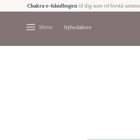
Gå
Chakra e-håndbogen
til dig som vil forstå sam
til
indholdet
Nyhedsbrev