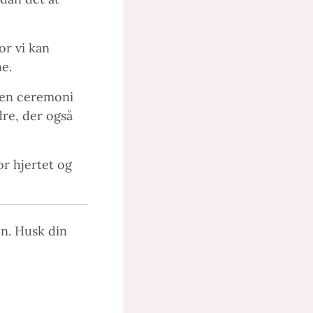
or vi kan
ne.
n en ceremoni
re, der også
or hjertet og
en. Husk din