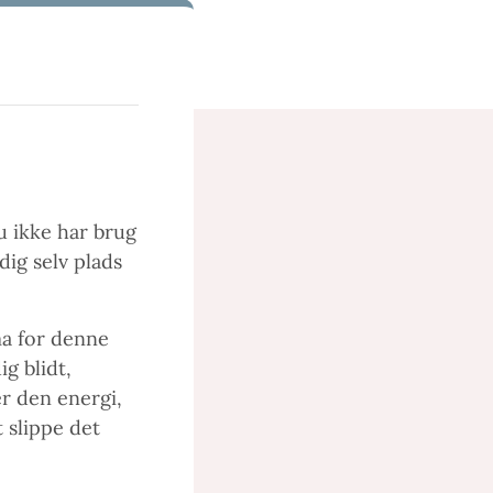
du ikke har brug
dig selv plads
ma for denne
g blidt,
r den energi,
t slippe det