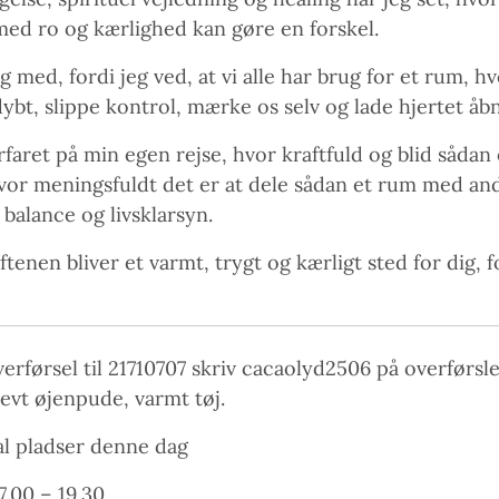
med ro og kærlighed kan gøre en forskel.
ig med, fordi jeg ved, at vi alle har brug for et rum, hv
ybt, slippe kontrol, mærke os selv og lade hjertet åb
rfaret på min egen rejse, hvor kraftfuld og blid såda
vor meningsfuldt det er at dele sådan et rum med and
balance og livsklarsyn.
aftenen bliver et varmt, trygt og kærligt sted for dig, f
verførsel til 21710707 skriv cacaolyd2506 på overførsl
evt øjenpude, varmt tøj.
l pladser denne dag
7.00 – 19.30