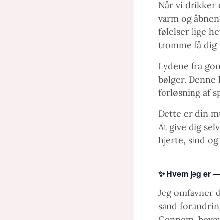
Når vi drikker 
varm og åbnende
følelser lige h
tromme få dig 
Lydene fra gon
bølger. Denne 
forløsning af 
Dette er din m
At give dig sel
hjerte, sind og
✨ Hvem jeg er — 
Jeg omfavner d
sand forandrin
Gennem bevægel