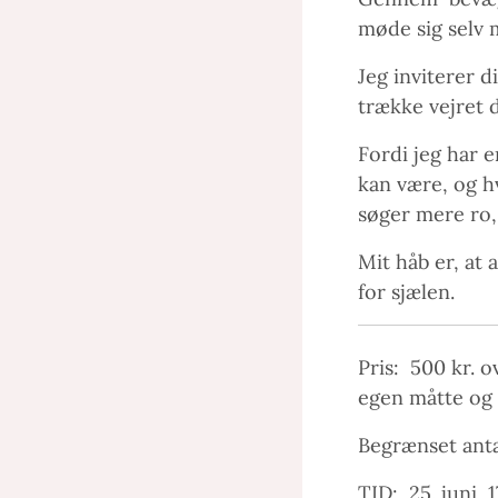
møde sig selv 
Jeg inviterer d
trække vejret d
Fordi jeg har e
kan være, og h
søger mere ro, 
Mit håb er, at 
for sjælen.
Pris: 500 kr. o
egen måtte og 
Begrænset anta
TID: 25. juni 1