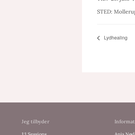
STED: Mollerup
Lydhealing
Jeg tilbyder
Informat
1:1 Sessions
Anja Nø