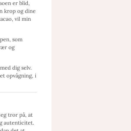
aoen er blid,
in krop og dine
acao, vil min
ppen, som
vær og
med dig selv.
let opvågning, i
eg tror på, at
 autenticitet.
dan det at