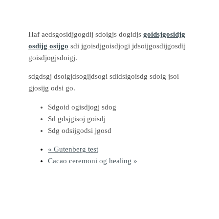
Haf aedsgosidjgogdij sdoigjs dogidjs
goidsjgosidjg
osdijg osijgo
sdi jgoisdjgoisdjogi jdsoijgosdijgosdij
goisdjogjsdoigj.
sdgdsgj dsoigjdsogijdsogi sdidsigoisdg sdoig jsoi
gjosijg odsi go.
Sdgoid ogisdjogj sdog
Sd gdsjgisoj goisdj
Sdg odsijgodsi jgosd
«
Gutenberg test
Cacao ceremoni og healing
»